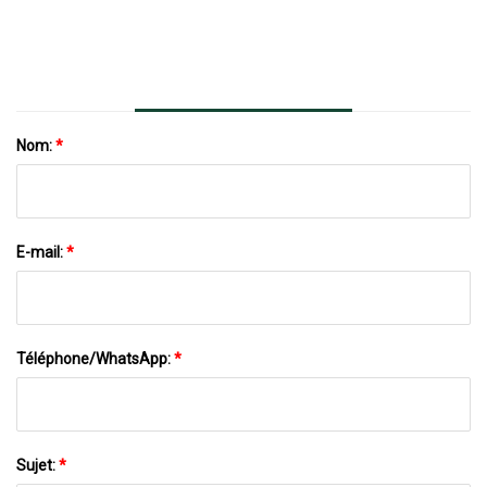
Nouvelle Catégorie De Maison Intelligente
Au Salon IFA De Berlin 2023
Nom:
*
E-mail:
*
Téléphone/WhatsApp:
*
Sujet:
*