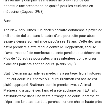
l'université, y compris les mesures de Brown sur ce qui
constitue une préparation de qualité pour les étudiants en
médecine. (Gagosz, 29/8)
Aussi -
The New York Times : Un ancien pédiatre condamné à payer 22
millions de dollars dans le cadre d'une poursuite pour abus
sexuels depuis son enfance jusqu'à ses 18 ans. Cette décision
est la première à être rendue contre M. Copperman, accusé
d'avoir maltraité de nombreux patients pendant des décennies.
Plus de 100 autres poursuites civiles intentées contre lui par
d'anciens patients sont en cours. (Rabin, 29/8)
Stat : L'écrivain qui aide les médecins à partager leurs histoires
– et leur douleur. L'endroit où Laurel Braitman est assise est
plutôt approprié. Braitman, dont le premier livre, « Animal
Madness », a gagné ses fans et a été acclamé par TED Talk,
est indubitable dans une veste à franges de couleur crème et
d'épaisses lunettes carrées, perchée sur une chaise haute près