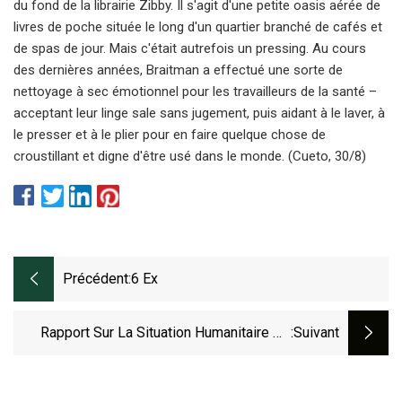
du fond de la librairie Zibby. Il s'agit d'une petite oasis aérée de
livres de poche située le long d'un quartier branché de cafés et
de spas de jour. Mais c'était autrefois un pressing. Au cours
des dernières années, Braitman a effectué une sorte de
nettoyage à sec émotionnel pour les travailleurs de la santé –
acceptant leur linge sale sans jugement, puis aidant à le laver, à
le presser et à le plier pour en faire quelque chose de
croustillant et digne d'être usé dans le monde. (Cueto, 30/8)
Précédent:
6 Ex
Rapport Sur La Situation Humanitaire De
:suivant
L'UNICEF LACRO N° 1 (Enfants En
Mouvement, Y Compris Les Vénézuéliens,