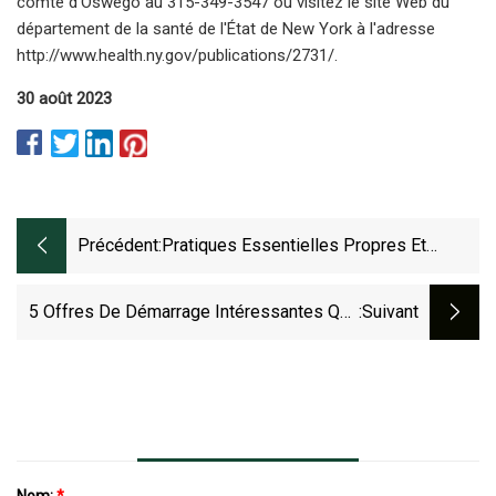
comté d'Oswego au 315-349-3547 ou visitez le site Web du
département de la santé de l'État de New York à l'adresse
http://www.health.ny.gov/publications/2731/.
30 août 2023
Précédent:
Pratiques Essentielles Propres Et
Saines Pour La Rentrée Scolaire
5 Offres De Démarrage Intéressantes Que
:suivant
Vous Avez Peut-Être Manquées En Août :
Fenêtre
Nom:
*