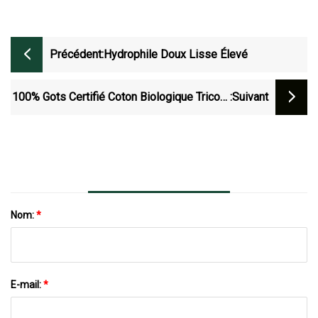
Précédent:
Hydrophile Doux Lisse Élevé
100% Gots Certifié Coton Biologique Tricoté
:suivant
Nouveau-Né Bébé Châle Couverture Pour
Bébé
Nom:
*
E-mail:
*