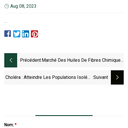
Aug 08, 2023
...
Précédent:
Marché Des Huiles De Fibres Chimiques
2023
Choléra : Atteindre Les Populations Isolées
:suivant
De L'île De La Gonâve, Haïti
Nom:
*