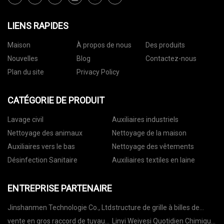
LIENS RAPIDES
Maison
À propos de nous
Des produits
Nouvelles
Blog
Contactez-nous
Plan du site
Privacy Policy
CATÉGORIE DE PRODUIT
Lavage civil
Auxiliaires industriels
Nettoyage des animaux
Nettoyage de la maison
Auxiliaires vers le bas
Nettoyage des vêtements
Désinfection Sanitaire
Auxiliaires textiles en laine
ENTREPRISE PARTENAIRE
Jinshanmen Technologie Co., Ltd
structure de grille à billes de
boulons fabriquée en Chine
vente en gros raccord de tuyau
Linyi Weiyesi Quotidien Chimique